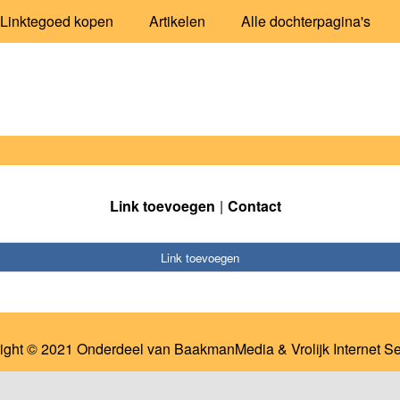
Linktegoed kopen
Artikelen
Alle dochterpagina's
Link toevoegen
Contact
Link toevoegen
ight © 2021 Onderdeel van
BaakmanMedia
&
Vrolijk Internet S